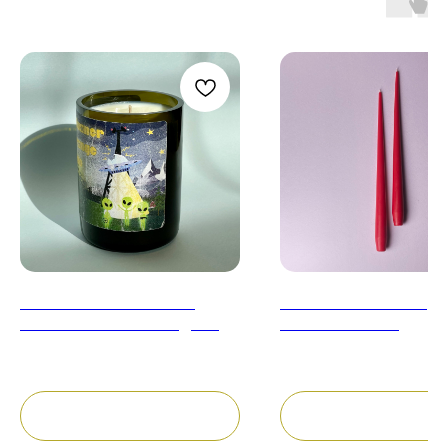
Соевая свеча в винном
Столовая свеча конус
стакане "Siluaner orange fino"
"Алые тюльпаны"
аромат: "Я у мамы гедонист"
2 900
руб.
350
руб.
200гр
В корзину
В корзину