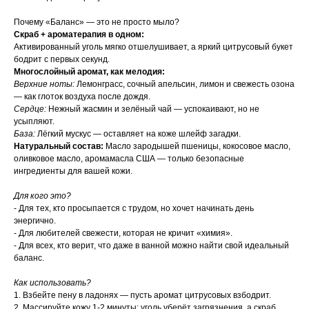
Почему «Баланс» — это не просто мыло?
Скраб + ароматерапия в одном:
Активированный уголь мягко отшелушивает, а яркий цитрусовый букет
бодрит с первых секунд.
Многослойный аромат, как мелодия:
Верхние ноты:
Лемонграсс, сочный апельсин, лимон и свежесть озона
— как глоток воздуха после дождя.
Сердце:
Нежный жасмин и зелёный чай — успокаивают, но не
усыпляют.
База:
Лёгкий мускус — оставляет на коже шлейф загадки.
Натуральный состав:
Масло зародышей пшеницы, кокосовое масло,
оливковое масло, аромамасла США — только безопасные
ингредиенты для вашей кожи.
Для кого это?
- Для тех, кто просыпается с трудом, но хочет начинать день
энергично.
- Для любителей свежести, которая не кричит «химия».
- Для всех, кто верит, что даже в ванной можно найти свой идеальный
баланс.
Как использовать?
1. Взбейте пену в ладонях — пусть аромат цитрусовых взбодрит.
2. Массируйте кожу 1-2 минуты: уголь уберёт загрязнения, а скраб