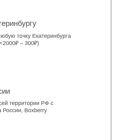
теринбургу
любую точку Екатеринбурга
<2000₽ – 300₽)
сии
сей территории РФ с
России, Boxberry