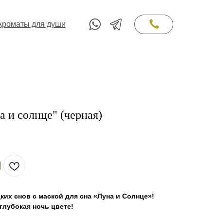
Ароматы для души
Ароматы для души
а и солнце" (черная)
ких снов с маской для сна «Луна и Солнце»!
глубокая ночь цвете!