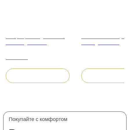
Набор парных подсвечников:
Столовая свеча конусна
«Изгибы движения»
"Лавандовое поле"
1 500
руб.
350
руб.
Out of stock
В корзину
В корзину
Покупайте с комфортом