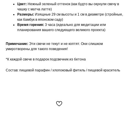
Цвет:
Нежный зеленый оттенок (как будто вы окунули свечу в
чашку с матча латте)
Размеры:
Изящные 29 см высоты и 1 см в диаметре (стройные,
как бамбук в японском саду)
Время горения:
3 часа (идеально для медитации или
планирования вашего следующего великого проекта)
Примечание:
Эти свечи не текут и не коптят. Они слишком
умиротворены для такого поведения!
*К каждой свече в подарок подсвечник из бетона
Состав: пищевой парафин / хлопоковый фитиль / пищевой краситель
Смотрите также