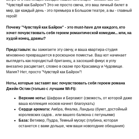
"Чувствуй как Байрон"! Это не просто свеча, это ваш личный билет в
мир, где каждый день - это премьера в Большом театре, а вы - главный
герой!
Почему "Чувствуй как Байрон" - это must-have для каждого, кто
хочет почувствовать себя героем романтической комедии... или, на
худой конец, драмы?
Представьте:
вы зажигаете эту свечу, и ваша квартира-студия
мгновенно превращается в роскошное поместье. Ваш кот начинает
выглядеть как породистый британец, а засохший фикус в углу
внезапно расцветает, словно в сказке про Красавицу и Чудовище.
Магия? Нет, просто "Чувствуй как Байрон"!
Ноты, которые заставят вас почувствовать себя героем романа
Джейн Остин (только с лучшим Wi-Fi):
Верхние ноты:
Шафран и Бергамот (свежесть, от которой даже
ваша коллекция носков начнет благоухать)
Сердце аромата:
Амбра, Фиалка, Ландыш (букет, достойный
королевских садов... или вашего балкона с петуньями)
База:
Ветивер, Пудра, Темный мускус (глубина, которая
останется с вами дольше, чем ваши новогодние обещания)