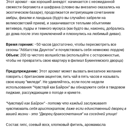
Этот аромат - как хороший анекдот: начинается с неожиданной
свежести бергамота и шафрана (словно вы внезапно оказались на
экзотическом базаре), продолжается интригующим сочетанием
амбры, фиалки и ландыша (будто вы случайно забрели на
великосветский прием), и заканчивается теплыми объятиями
ветивера, пудры и темного мускуса (как будто вы, наконец, добрались
до дома после этих приключений и плюхнулись на любимый диван).
Время горения:
~50 часов (достаточно, чтобы пересмотреть все
сезоны "Аббатства Даунтон" и почувствовать себя немножко лордом)
Объем:
200 гр чистого волшебства (используйте с осторожностью,
чтобы не превратить свою квартиру в филиал Букингемского дворца)
Предупреждение:
Этот аромат может вызвать внезапное желание
говорить с британским акцентом, пить чай в пять часов и называть
свою кошку "миледи". Не удивляйтесь, если после недели
использования "Чувствуй как Байрон" вы обнаружите себя в твидовом
пиджаке, рассуждающим о погоде и крикете.
"Чувствуй как Байрон" - потому что каждый заслуживает
чувствовать себя аристократом, даже если единственный дворец в
вашей жизни - это "Дворец бракосочетания" на соседней улице!
Состав: гипс, соевый воск, хлопковый фитиль, аромамасла