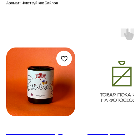
Аромат: Чувствуй как Байрон
Смотрите также
Соевая свеча в винном стакане
Мыло ручной работы, а
"Рислинг. Chateau Garage"
"Ты моя булочка"
аромат: "Ты моя булочка"